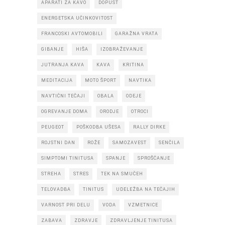
APARATI ZA KAVO
DOPUST
ENERGETSKA UČINKOVITOST
FRANCOSKI AVTOMOBILI
GARAŽNA VRATA
GIBANJE
HIŠA
IZOBRAŽEVANJE
JUTRANJA KAVA
KAVA
KRITINA
MEDITACIJA
MOTO ŠPORT
NAVTIKA
NAVTIČNI TEČAJI
OBALA
ODEJE
OGREVANJE DOMA
ORODJE
OTROCI
PEUGEOT
POŠKODBA UŠESA
RALLY DIRKE
ROJSTNI DAN
ROŽE
SAMOZAVEST
SENČILA
SIMPTOMI TINITUSA
SPANJE
SPROŠČANJE
STREHA
STRES
TEK NA SMUČEH
TELOVADBA
TINITUS
UDELEŽBA NA TEČAJIH
VARNOST PRI DELU
VODA
VZMETNICE
ZABAVA
ZDRAVJE
ZDRAVLJENJE TINITUSA