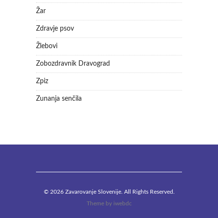
Žar
Zdravje psov
Žlebovi
Zobozdravnik Dravograd
Zpiz
Zunanja senčila
© 2026 Zavarovanje Slovenije. All Rights Reserved.
Theme by
iwebdc