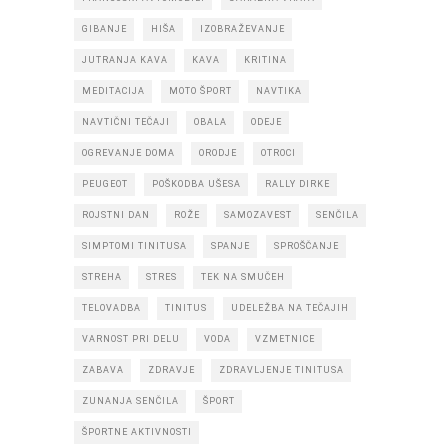
GIBANJE
HIŠA
IZOBRAŽEVANJE
JUTRANJA KAVA
KAVA
KRITINA
MEDITACIJA
MOTO ŠPORT
NAVTIKA
NAVTIČNI TEČAJI
OBALA
ODEJE
OGREVANJE DOMA
ORODJE
OTROCI
PEUGEOT
POŠKODBA UŠESA
RALLY DIRKE
ROJSTNI DAN
ROŽE
SAMOZAVEST
SENČILA
SIMPTOMI TINITUSA
SPANJE
SPROŠČANJE
STREHA
STRES
TEK NA SMUČEH
TELOVADBA
TINITUS
UDELEŽBA NA TEČAJIH
VARNOST PRI DELU
VODA
VZMETNICE
ZABAVA
ZDRAVJE
ZDRAVLJENJE TINITUSA
ZUNANJA SENČILA
ŠPORT
ŠPORTNE AKTIVNOSTI