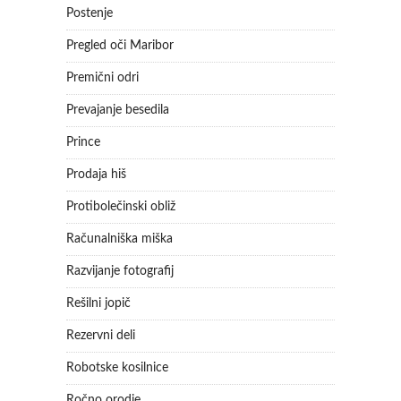
Postenje
Pregled oči Maribor
Premični odri
Prevajanje besedila
Prince
Prodaja hiš
Protibolečinski obliž
Računalniška miška
Razvijanje fotografij
Rešilni jopič
Rezervni deli
Robotske kosilnice
Ročno orodje