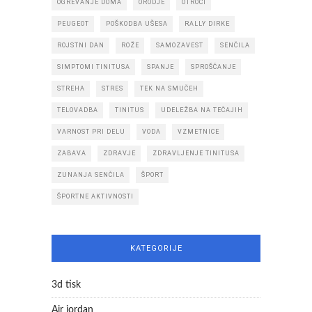
OGREVANJE DOMA
ORODJE
OTROCI
PEUGEOT
POŠKODBA UŠESA
RALLY DIRKE
ROJSTNI DAN
ROŽE
SAMOZAVEST
SENČILA
SIMPTOMI TINITUSA
SPANJE
SPROŠČANJE
STREHA
STRES
TEK NA SMUČEH
TELOVADBA
TINITUS
UDELEŽBA NA TEČAJIH
VARNOST PRI DELU
VODA
VZMETNICE
ZABAVA
ZDRAVJE
ZDRAVLJENJE TINITUSA
ZUNANJA SENČILA
ŠPORT
ŠPORTNE AKTIVNOSTI
KATEGORIJE
3d tisk
Air jordan