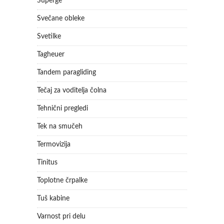
Superge
Svečane obleke
Svetilke
Tagheuer
Tandem paragliding
Tečaj za voditelja čolna
Tehnični pregledi
Tek na smučeh
Termovizija
Tinitus
Toplotne črpalke
Tuš kabine
Varnost pri delu