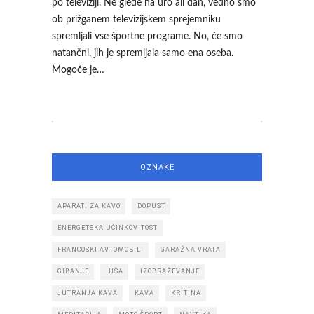
po televiziji. Ne glede na uro ali dan, vedno smo
ob prižganem televizijskem sprejemniku
spremljali vse športne programe. No, če smo
natančni, jih je spremljala samo ena oseba.
Mogoče je…
OZNAKE
APARATI ZA KAVO
DOPUST
ENERGETSKA UČINKOVITOST
FRANCOSKI AVTOMOBILI
GARAŽNA VRATA
GIBANJE
HIŠA
IZOBRAŽEVANJE
JUTRANJA KAVA
KAVA
KRITINA