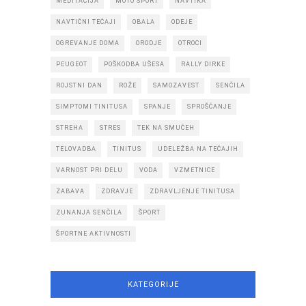
MEDITACIJA
MOTO ŠPORT
NAVTIKA
NAVTIČNI TEČAJI
OBALA
ODEJE
OGREVANJE DOMA
ORODJE
OTROCI
PEUGEOT
POŠKODBA UŠESA
RALLY DIRKE
ROJSTNI DAN
ROŽE
SAMOZAVEST
SENČILA
SIMPTOMI TINITUSA
SPANJE
SPROŠČANJE
STREHA
STRES
TEK NA SMUČEH
TELOVADBA
TINITUS
UDELEŽBA NA TEČAJIH
VARNOST PRI DELU
VODA
VZMETNICE
ZABAVA
ZDRAVJE
ZDRAVLJENJE TINITUSA
ZUNANJA SENČILA
ŠPORT
ŠPORTNE AKTIVNOSTI
KATEGORIJE