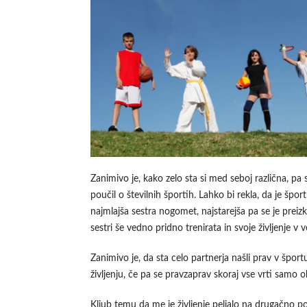
Zanimivo je, kako zelo sta si med seboj različna, p
poučil o številnih športih. Lahko bi rekla, da je šp
najmlajša sestra nogomet, najstarejša pa se je preiz
sestri še vedno pridno trenirata in svoje življenje v 
Zanimivo je, da sta celo partnerja našli prav v šp
življenju, če pa se pravzaprav skoraj vse vrti samo ok
Kljub temu da me je življenje peljalo na drugačno p