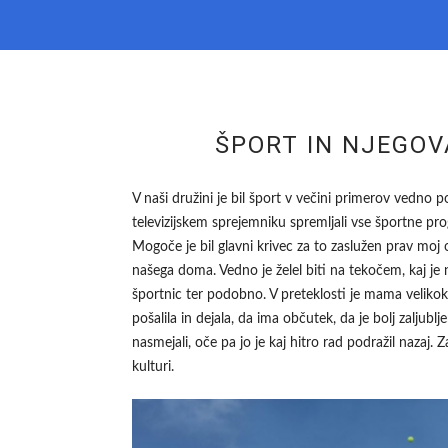
ŠPORT IN NJEGOV
V naši družini je bil šport v večini primerov vedno 
televizijskem sprejemniku spremljali vse športne pr
Mogoče je bil glavni krivec za to zaslužen prav moj o
našega doma. Vedno je želel biti na tekočem, kaj je 
športnic ter podobno. V preteklosti je mama velikokr
pošalila in dejala, da ima občutek, da je bolj zaljubl
nasmejali, oče pa jo je kaj hitro rad podražil nazaj.
kulturi.