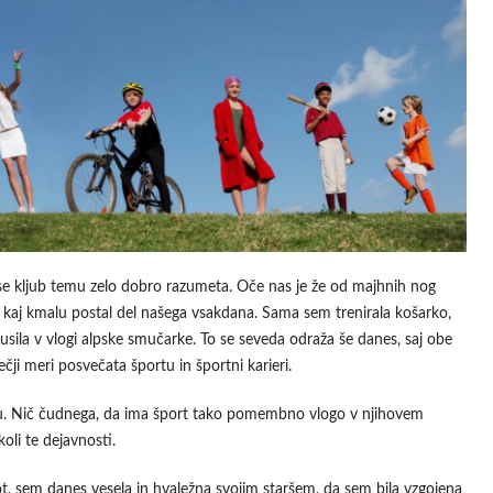
a se kljub temu zelo dobro razumeta. Oče nas je že od majhnih nog
ort kaj kmalu postal del našega vsakdana. Sama sem trenirala košarko,
kusila v vlogi alpske smučarke. To se seveda odraža še danes, saj obe
večji meri posvečata športu in športni karieri.
ortu. Nič čudnega, da ima šport tako pomembno vlogo v njihovem
oli te dejavnosti.
ot, sem danes vesela in hvaležna svojim staršem, da sem bila vzgojena