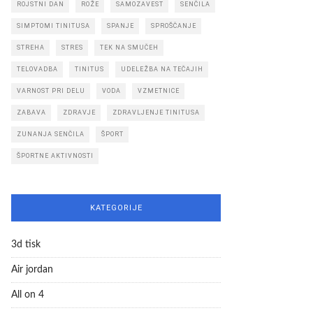
ROJSTNI DAN
ROŽE
SAMOZAVEST
SENČILA
SIMPTOMI TINITUSA
SPANJE
SPROŠČANJE
STREHA
STRES
TEK NA SMUČEH
TELOVADBA
TINITUS
UDELEŽBA NA TEČAJIH
VARNOST PRI DELU
VODA
VZMETNICE
ZABAVA
ZDRAVJE
ZDRAVLJENJE TINITUSA
ZUNANJA SENČILA
ŠPORT
ŠPORTNE AKTIVNOSTI
KATEGORIJE
3d tisk
Air jordan
All on 4