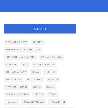
OZNAKE
APARATI ZA KAVO
DOPUST
ENERGETSKA UČINKOVITOST
FRANCOSKI AVTOMOBILI
GARAŽNA VRATA
GIBANJE
HIŠA
IZOBRAŽEVANJE
JUTRANJA KAVA
KAVA
KRITINA
MEDITACIJA
MOTO ŠPORT
NAVTIKA
NAVTIČNI TEČAJI
OBALA
ODEJE
OGREVANJE DOMA
ORODJE
OTROCI
PEUGEOT
POŠKODBA UŠESA
RALLY DIRKE