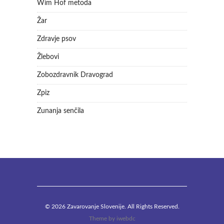
Wim Hof metoda
Žar
Zdravje psov
Žlebovi
Zobozdravnik Dravograd
Zpiz
Zunanja senčila
© 2026 Zavarovanje Slovenije. All Rights Reserved.
Theme by
iwebdc