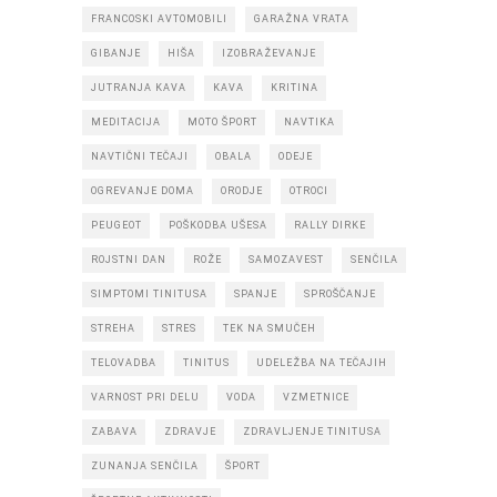
FRANCOSKI AVTOMOBILI
GARAŽNA VRATA
GIBANJE
HIŠA
IZOBRAŽEVANJE
JUTRANJA KAVA
KAVA
KRITINA
MEDITACIJA
MOTO ŠPORT
NAVTIKA
NAVTIČNI TEČAJI
OBALA
ODEJE
OGREVANJE DOMA
ORODJE
OTROCI
PEUGEOT
POŠKODBA UŠESA
RALLY DIRKE
ROJSTNI DAN
ROŽE
SAMOZAVEST
SENČILA
SIMPTOMI TINITUSA
SPANJE
SPROŠČANJE
STREHA
STRES
TEK NA SMUČEH
TELOVADBA
TINITUS
UDELEŽBA NA TEČAJIH
VARNOST PRI DELU
VODA
VZMETNICE
ZABAVA
ZDRAVJE
ZDRAVLJENJE TINITUSA
ZUNANJA SENČILA
ŠPORT