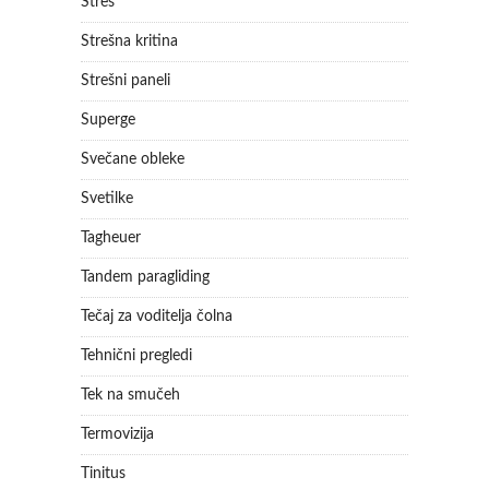
Stres
Strešna kritina
Strešni paneli
Superge
Svečane obleke
Svetilke
Tagheuer
Tandem paragliding
Tečaj za voditelja čolna
Tehnični pregledi
Tek na smučeh
Termovizija
Tinitus