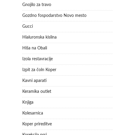
Gnojilo za travo
Gozdno fospodarstvo Novo mesto
Gucci
Hialuronska kislina
Hiša na Obali
Izola restavracije
Izpit za čoln Koper
Kavni aparati
Keramika outlet
Knjiga
Kolesarnica
Koper prireditve
Korekcija prsi