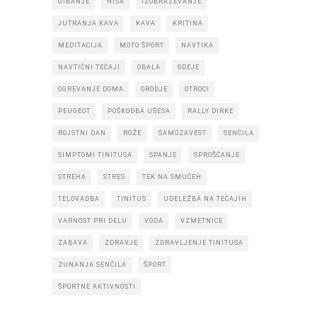
GIBANJE
HIŠA
IZOBRAŽEVANJE
JUTRANJA KAVA
KAVA
KRITINA
MEDITACIJA
MOTO ŠPORT
NAVTIKA
NAVTIČNI TEČAJI
OBALA
ODEJE
OGREVANJE DOMA
ORODJE
OTROCI
PEUGEOT
POŠKODBA UŠESA
RALLY DIRKE
ROJSTNI DAN
ROŽE
SAMOZAVEST
SENČILA
SIMPTOMI TINITUSA
SPANJE
SPROŠČANJE
STREHA
STRES
TEK NA SMUČEH
TELOVADBA
TINITUS
UDELEŽBA NA TEČAJIH
VARNOST PRI DELU
VODA
VZMETNICE
ZABAVA
ZDRAVJE
ZDRAVLJENJE TINITUSA
ZUNANJA SENČILA
ŠPORT
ŠPORTNE AKTIVNOSTI