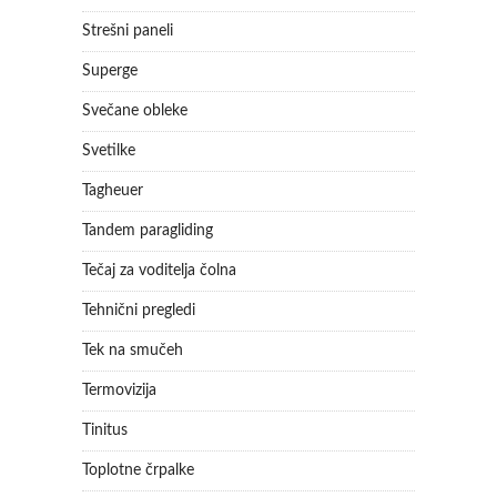
Strešni paneli
Superge
Svečane obleke
Svetilke
Tagheuer
Tandem paragliding
Tečaj za voditelja čolna
Tehnični pregledi
Tek na smučeh
Termovizija
Tinitus
Toplotne črpalke