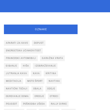
OZNAKE
APARATI ZA KAVO
DOPUST
ENERGETSKA UČINKOVITOST
FRANCOSKI AVTOMOBILI
GARAŽNA VRATA
GIBANJE
HIŠA
IZOBRAŽEVANJE
JUTRANJA KAVA
KAVA
KRITINA
MEDITACIJA
MOTO ŠPORT
NAVTIKA
NAVTIČNI TEČAJI
OBALA
ODEJE
OGREVANJE DOMA
ORODJE
OTROCI
PEUGEOT
POŠKODBA UŠESA
RALLY DIRKE