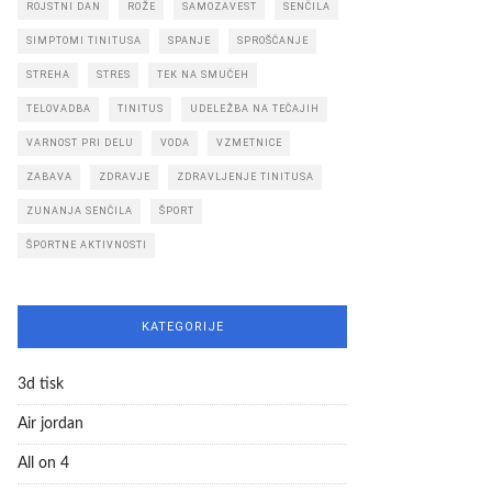
ROJSTNI DAN
ROŽE
SAMOZAVEST
SENČILA
SIMPTOMI TINITUSA
SPANJE
SPROŠČANJE
STREHA
STRES
TEK NA SMUČEH
TELOVADBA
TINITUS
UDELEŽBA NA TEČAJIH
VARNOST PRI DELU
VODA
VZMETNICE
ZABAVA
ZDRAVJE
ZDRAVLJENJE TINITUSA
ZUNANJA SENČILA
ŠPORT
ŠPORTNE AKTIVNOSTI
KATEGORIJE
3d tisk
Air jordan
All on 4