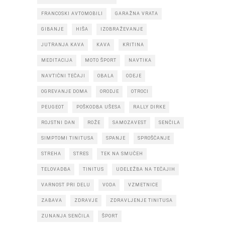
FRANCOSKI AVTOMOBILI
GARAŽNA VRATA
GIBANJE
HIŠA
IZOBRAŽEVANJE
JUTRANJA KAVA
KAVA
KRITINA
MEDITACIJA
MOTO ŠPORT
NAVTIKA
NAVTIČNI TEČAJI
OBALA
ODEJE
OGREVANJE DOMA
ORODJE
OTROCI
PEUGEOT
POŠKODBA UŠESA
RALLY DIRKE
ROJSTNI DAN
ROŽE
SAMOZAVEST
SENČILA
SIMPTOMI TINITUSA
SPANJE
SPROŠČANJE
STREHA
STRES
TEK NA SMUČEH
TELOVADBA
TINITUS
UDELEŽBA NA TEČAJIH
VARNOST PRI DELU
VODA
VZMETNICE
ZABAVA
ZDRAVJE
ZDRAVLJENJE TINITUSA
ZUNANJA SENČILA
ŠPORT