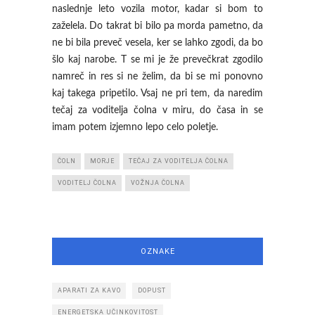
naslednje leto vozila motor, kadar si bom to
zaželela. Do takrat bi bilo pa morda pametno, da
ne bi bila preveč vesela, ker se lahko zgodi, da bo
šlo kaj narobe. T se mi je že prevečkrat zgodilo
namreč in res si ne želim, da bi se mi ponovno
kaj takega pripetilo. Vsaj ne pri tem, da naredim
tečaj za voditelja čolna v miru, do časa in se
imam potem izjemno lepo celo poletje.
ČOLN
MORJE
TEČAJ ZA VODITELJA ČOLNA
VODITELJ ČOLNA
VOŽNJA ČOLNA
OZNAKE
APARATI ZA KAVO
DOPUST
ENERGETSKA UČINKOVITOST