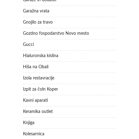
Garaže in dodatki
Garažna vrata
Gnojilo za travo
Gozdno fospodarstvo Novo mesto
Gucci
Hialuronska kislina
Hiša na Obali
Izola restavracije
Izpit za čoln Koper
Kavni aparati
Keramika outlet
Knjiga
Kolesarnica