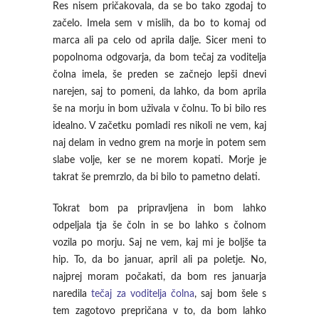
Res nisem pričakovala, da se bo tako zgodaj to
začelo. Imela sem v mislih, da bo to komaj od
marca ali pa celo od aprila dalje. Sicer meni to
popolnoma odgovarja, da bom tečaj za voditelja
čolna imela, še preden se začnejo lepši dnevi
narejen, saj to pomeni, da lahko, da bom aprila
še na morju in bom uživala v čolnu. To bi bilo res
idealno. V začetku pomladi res nikoli ne vem, kaj
naj delam in vedno grem na morje in potem sem
slabe volje, ker se ne morem kopati. Morje je
takrat še premrzlo, da bi bilo to pametno delati.
Tokrat bom pa pripravljena in bom lahko
odpeljala tja še čoln in se bo lahko s čolnom
vozila po morju. Saj ne vem, kaj mi je boljše ta
hip. To, da bo januar, april ali pa poletje. No,
najprej moram počakati, da bom res januarja
naredila
tečaj za voditelja čolna
, saj bom šele s
tem zagotovo prepričana v to, da bom lahko