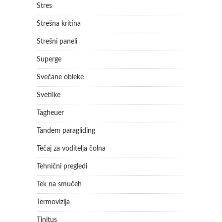
Stres
Strešna kritina
Strešni paneli
Superge
Svečane obleke
Svetilke
Tagheuer
Tandem paragliding
Tečaj za voditelja čolna
Tehnični pregledi
Tek na smučeh
Termovizija
Tinitus