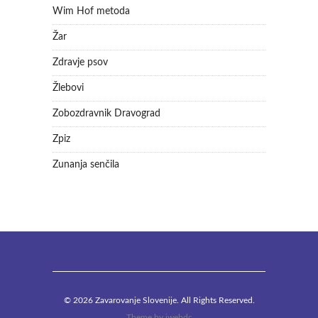
Wim Hof metoda
Žar
Zdravje psov
Žlebovi
Zobozdravnik Dravograd
Zpiz
Zunanja senčila
© 2026 Zavarovanje Slovenije. All Rights Reserved.
Theme by
iwebdc