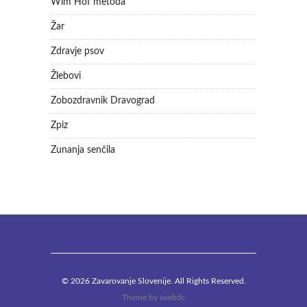
Wim Hof metoda
Žar
Zdravje psov
Žlebovi
Zobozdravnik Dravograd
Zpiz
Zunanja senčila
© 2026 Zavarovanje Slovenije. All Rights Reserved.
Theme by
iwebdc