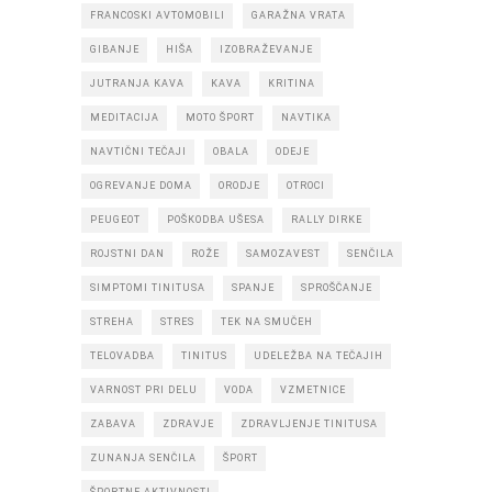
FRANCOSKI AVTOMOBILI
GARAŽNA VRATA
GIBANJE
HIŠA
IZOBRAŽEVANJE
JUTRANJA KAVA
KAVA
KRITINA
MEDITACIJA
MOTO ŠPORT
NAVTIKA
NAVTIČNI TEČAJI
OBALA
ODEJE
OGREVANJE DOMA
ORODJE
OTROCI
PEUGEOT
POŠKODBA UŠESA
RALLY DIRKE
ROJSTNI DAN
ROŽE
SAMOZAVEST
SENČILA
SIMPTOMI TINITUSA
SPANJE
SPROŠČANJE
STREHA
STRES
TEK NA SMUČEH
TELOVADBA
TINITUS
UDELEŽBA NA TEČAJIH
VARNOST PRI DELU
VODA
VZMETNICE
ZABAVA
ZDRAVJE
ZDRAVLJENJE TINITUSA
ZUNANJA SENČILA
ŠPORT
ŠPORTNE AKTIVNOSTI