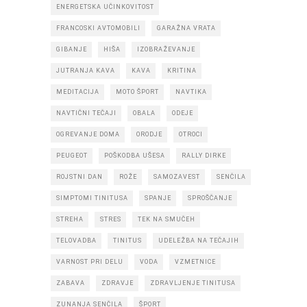
ENERGETSKA UČINKOVITOST
FRANCOSKI AVTOMOBILI
GARAŽNA VRATA
GIBANJE
HIŠA
IZOBRAŽEVANJE
JUTRANJA KAVA
KAVA
KRITINA
MEDITACIJA
MOTO ŠPORT
NAVTIKA
NAVTIČNI TEČAJI
OBALA
ODEJE
OGREVANJE DOMA
ORODJE
OTROCI
PEUGEOT
POŠKODBA UŠESA
RALLY DIRKE
ROJSTNI DAN
ROŽE
SAMOZAVEST
SENČILA
SIMPTOMI TINITUSA
SPANJE
SPROŠČANJE
STREHA
STRES
TEK NA SMUČEH
TELOVADBA
TINITUS
UDELEŽBA NA TEČAJIH
VARNOST PRI DELU
VODA
VZMETNICE
ZABAVA
ZDRAVJE
ZDRAVLJENJE TINITUSA
ZUNANJA SENČILA
ŠPORT