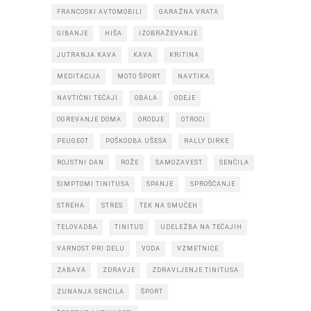
FRANCOSKI AVTOMOBILI
GARAŽNA VRATA
GIBANJE
HIŠA
IZOBRAŽEVANJE
JUTRANJA KAVA
KAVA
KRITINA
MEDITACIJA
MOTO ŠPORT
NAVTIKA
NAVTIČNI TEČAJI
OBALA
ODEJE
OGREVANJE DOMA
ORODJE
OTROCI
PEUGEOT
POŠKODBA UŠESA
RALLY DIRKE
ROJSTNI DAN
ROŽE
SAMOZAVEST
SENČILA
SIMPTOMI TINITUSA
SPANJE
SPROŠČANJE
STREHA
STRES
TEK NA SMUČEH
TELOVADBA
TINITUS
UDELEŽBA NA TEČAJIH
VARNOST PRI DELU
VODA
VZMETNICE
ZABAVA
ZDRAVJE
ZDRAVLJENJE TINITUSA
ZUNANJA SENČILA
ŠPORT