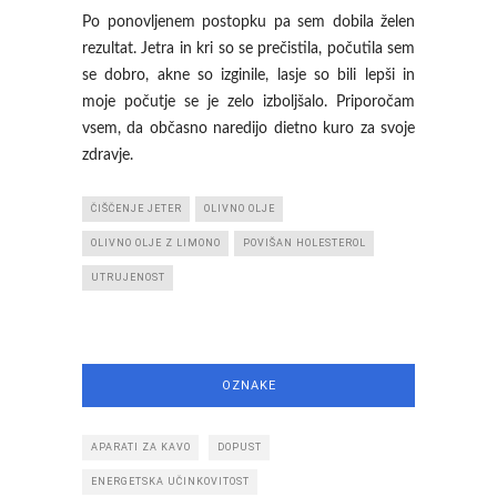
Po ponovljenem postopku pa sem dobila želen
rezultat. Jetra in kri so se prečistila, počutila sem
se dobro, akne so izginile, lasje so bili lepši in
moje počutje se je zelo izboljšalo. Priporočam
vsem, da občasno naredijo dietno kuro za svoje
zdravje.
ČIŠČENJE JETER
OLIVNO OLJE
OLIVNO OLJE Z LIMONO
POVIŠAN HOLESTEROL
UTRUJENOST
OZNAKE
APARATI ZA KAVO
DOPUST
ENERGETSKA UČINKOVITOST