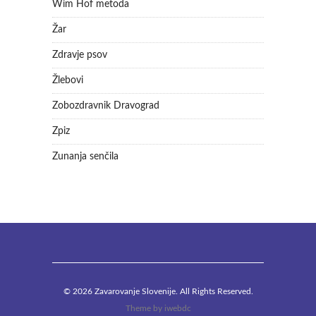
Wim Hof metoda
Žar
Zdravje psov
Žlebovi
Zobozdravnik Dravograd
Zpiz
Zunanja senčila
© 2026 Zavarovanje Slovenije. All Rights Reserved.
Theme by
iwebdc