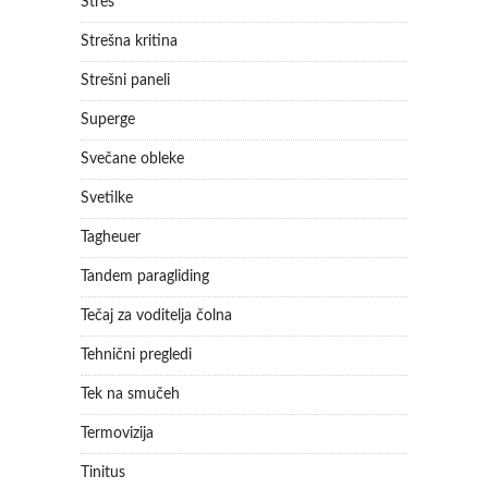
Stres
Strešna kritina
Strešni paneli
Superge
Svečane obleke
Svetilke
Tagheuer
Tandem paragliding
Tečaj za voditelja čolna
Tehnični pregledi
Tek na smučeh
Termovizija
Tinitus