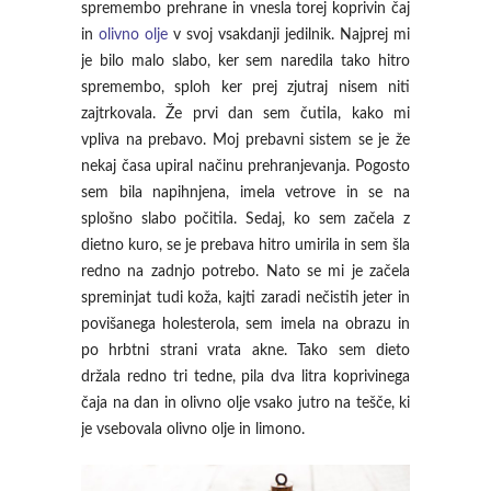
spremembo prehrane in vnesla torej koprivin čaj
in
olivno olje
v svoj vsakdanji jedilnik. Najprej mi
je bilo malo slabo, ker sem naredila tako hitro
spremembo, sploh ker prej zjutraj nisem niti
zajtrkovala. Že prvi dan sem čutila, kako mi
vpliva na prebavo. Moj prebavni sistem se je že
nekaj časa upiral načinu prehranjevanja. Pogosto
sem bila napihnjena, imela vetrove in se na
splošno slabo počitila. Sedaj, ko sem začela z
dietno kuro, se je prebava hitro umirila in sem šla
redno na zadnjo potrebo. Nato se mi je začela
spreminjat tudi koža, kajti zaradi nečistih jeter in
povišanega holesterola, sem imela na obrazu in
po hrbtni strani vrata akne. Tako sem dieto
držala redno tri tedne, pila dva litra koprivinega
čaja na dan in olivno olje vsako jutro na tešče, ki
je vsebovala olivno olje in limono.