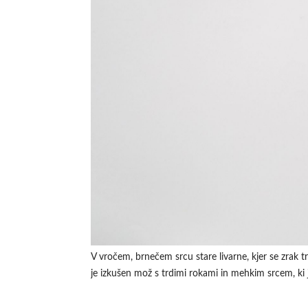
V vročem, brnečem srcu stare livarne, kjer se zrak tres
je izkušen mož s trdimi rokami in mehkim srcem, ki j