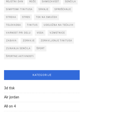
ROJSTNI DAN
ROŽE
SAMOZAVEST
SENČILA
SIMPTOMI TINITUSA
SPANJE
SPROŠČANJE
STREHA
STRES
TEK NA SMUČEH
TELOVADBA
TINITUS
UDELEŽBA NA TEČAJIH
VARNOST PRI DELU
VODA
VZMETNICE
ZABAVA
ZDRAVJE
ZDRAVLJENJE TINITUSA
ZUNANJA SENČILA
ŠPORT
ŠPORTNE AKTIVNOSTI
KATEGORIJE
3d tisk
Air jordan
All on 4