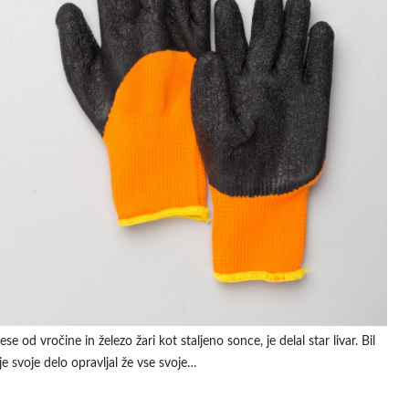
e od vročine in železo žari kot staljeno sonce, je delal star livar. Bil
e svoje delo opravljal že vse svoje…