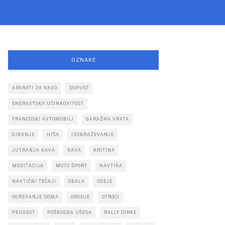
OZNAKE
APARATI ZA KAVO
DOPUST
ENERGETSKA UČINKOVITOST
FRANCOSKI AVTOMOBILI
GARAŽNA VRATA
GIBANJE
HIŠA
IZOBRAŽEVANJE
JUTRANJA KAVA
KAVA
KRITINA
MEDITACIJA
MOTO ŠPORT
NAVTIKA
NAVTIČNI TEČAJI
OBALA
ODEJE
OGREVANJE DOMA
ORODJE
OTROCI
PEUGEOT
POŠKODBA UŠESA
RALLY DIRKE