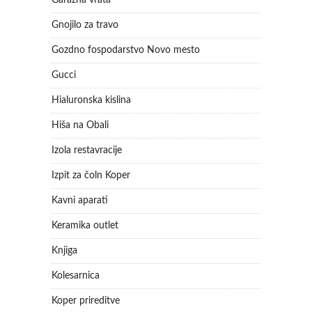
Garažna vrata
Gnojilo za travo
Gozdno fospodarstvo Novo mesto
Gucci
Hialuronska kislina
Hiša na Obali
Izola restavracije
Izpit za čoln Koper
Kavni aparati
Keramika outlet
Knjiga
Kolesarnica
Koper prireditve