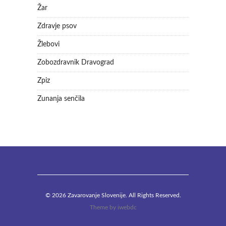
Žar
Zdravje psov
Žlebovi
Zobozdravnik Dravograd
Zpiz
Zunanja senčila
© 2026 Zavarovanje Slovenije. All Rights Reserved.
Theme by
iwebdc