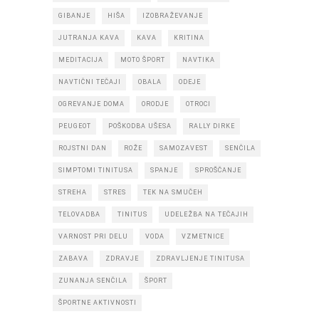
GIBANJE
HIŠA
IZOBRAŽEVANJE
JUTRANJA KAVA
KAVA
KRITINA
MEDITACIJA
MOTO ŠPORT
NAVTIKA
NAVTIČNI TEČAJI
OBALA
ODEJE
OGREVANJE DOMA
ORODJE
OTROCI
PEUGEOT
POŠKODBA UŠESA
RALLY DIRKE
ROJSTNI DAN
ROŽE
SAMOZAVEST
SENČILA
SIMPTOMI TINITUSA
SPANJE
SPROŠČANJE
STREHA
STRES
TEK NA SMUČEH
TELOVADBA
TINITUS
UDELEŽBA NA TEČAJIH
VARNOST PRI DELU
VODA
VZMETNICE
ZABAVA
ZDRAVJE
ZDRAVLJENJE TINITUSA
ZUNANJA SENČILA
ŠPORT
ŠPORTNE AKTIVNOSTI