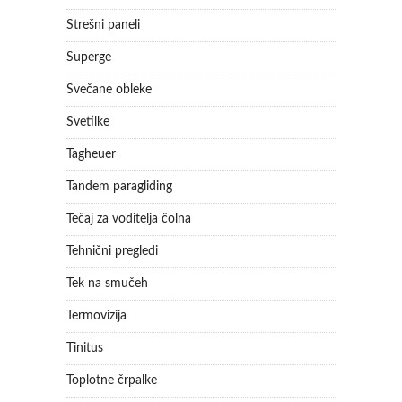
Strešni paneli
Superge
Svečane obleke
Svetilke
Tagheuer
Tandem paragliding
Tečaj za voditelja čolna
Tehnični pregledi
Tek na smučeh
Termovizija
Tinitus
Toplotne črpalke