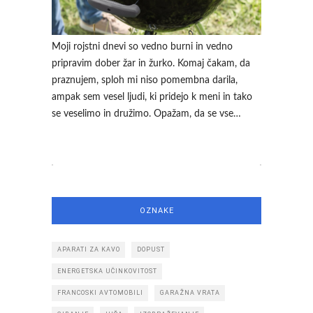
Moji rojstni dnevi so vedno burni in vedno
pripravim dober žar in žurko. Komaj čakam, da
praznujem, sploh mi niso pomembna darila,
ampak sem vesel ljudi, ki pridejo k meni in tako
se veselimo in družimo. Opažam, da se vse…
OZNAKE
APARATI ZA KAVO
DOPUST
ENERGETSKA UČINKOVITOST
FRANCOSKI AVTOMOBILI
GARAŽNA VRATA