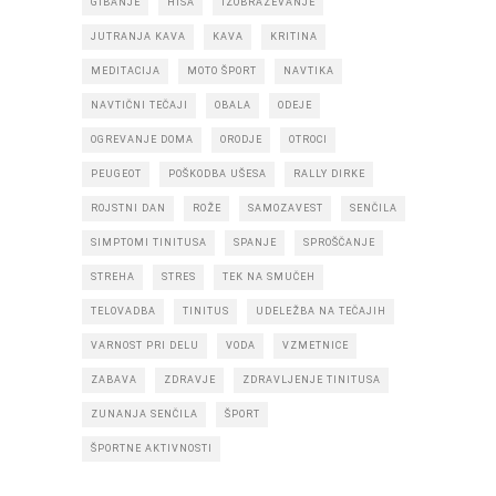
GIBANJE
HIŠA
IZOBRAŽEVANJE
JUTRANJA KAVA
KAVA
KRITINA
MEDITACIJA
MOTO ŠPORT
NAVTIKA
NAVTIČNI TEČAJI
OBALA
ODEJE
OGREVANJE DOMA
ORODJE
OTROCI
PEUGEOT
POŠKODBA UŠESA
RALLY DIRKE
ROJSTNI DAN
ROŽE
SAMOZAVEST
SENČILA
SIMPTOMI TINITUSA
SPANJE
SPROŠČANJE
STREHA
STRES
TEK NA SMUČEH
TELOVADBA
TINITUS
UDELEŽBA NA TEČAJIH
VARNOST PRI DELU
VODA
VZMETNICE
ZABAVA
ZDRAVJE
ZDRAVLJENJE TINITUSA
ZUNANJA SENČILA
ŠPORT
ŠPORTNE AKTIVNOSTI