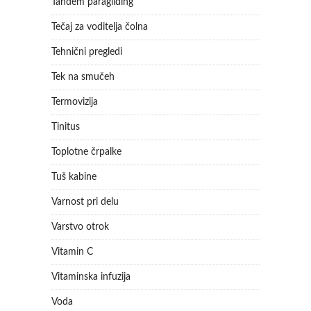
Tandem paragliding
Tečaj za voditelja čolna
Tehnični pregledi
Tek na smučeh
Termovizija
Tinitus
Toplotne črpalke
Tuš kabine
Varnost pri delu
Varstvo otrok
Vitamin C
Vitaminska infuzija
Voda