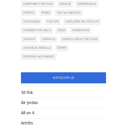
SIMPTOMI TINITUSA
SPANJE
SPROŠČANJE
STREHA
STRES
TEK NA SMUČEH
TELOVADBA
TINITUS
UDELEŽBA NA TEČAJIH
VARNOST PRI DELU
VODA
VZMETNICE
ZABAVA
ZDRAVJE
ZDRAVLJENJE TINITUSA
ZUNANJA SENČILA
ŠPORT
ŠPORTNE AKTIVNOSTI
KATEGORIJE
3d tisk
Air jordan
All on 4
Artritis