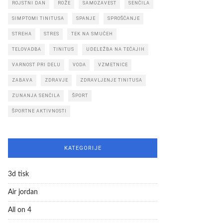
ROJSTNI DAN
ROŽE
SAMOZAVEST
SENČILA
SIMPTOMI TINITUSA
SPANJE
SPROŠČANJE
STREHA
STRES
TEK NA SMUČEH
TELOVADBA
TINITUS
UDELEŽBA NA TEČAJIH
VARNOST PRI DELU
VODA
VZMETNICE
ZABAVA
ZDRAVJE
ZDRAVLJENJE TINITUSA
ZUNANJA SENČILA
ŠPORT
ŠPORTNE AKTIVNOSTI
KATEGORIJE
3d tisk
Air jordan
All on 4