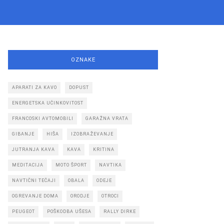
OZNAKE
APARATI ZA KAVO
DOPUST
ENERGETSKA UČINKOVITOST
FRANCOSKI AVTOMOBILI
GARAŽNA VRATA
GIBANJE
HIŠA
IZOBRAŽEVANJE
JUTRANJA KAVA
KAVA
KRITINA
MEDITACIJA
MOTO ŠPORT
NAVTIKA
NAVTIČNI TEČAJI
OBALA
ODEJE
OGREVANJE DOMA
ORODJE
OTROCI
PEUGEOT
POŠKODBA UŠESA
RALLY DIRKE