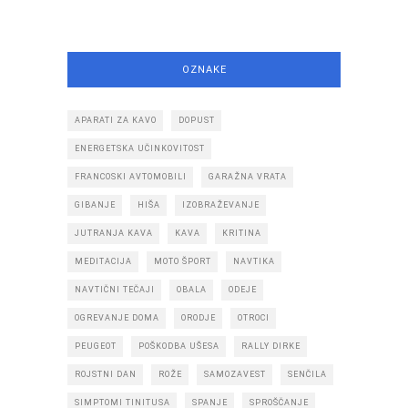
OZNAKE
APARATI ZA KAVO
DOPUST
ENERGETSKA UČINKOVITOST
FRANCOSKI AVTOMOBILI
GARAŽNA VRATA
GIBANJE
HIŠA
IZOBRAŽEVANJE
JUTRANJA KAVA
KAVA
KRITINA
MEDITACIJA
MOTO ŠPORT
NAVTIKA
NAVTIČNI TEČAJI
OBALA
ODEJE
OGREVANJE DOMA
ORODJE
OTROCI
PEUGEOT
POŠKODBA UŠESA
RALLY DIRKE
ROJSTNI DAN
ROŽE
SAMOZAVEST
SENČILA
SIMPTOMI TINITUSA
SPANJE
SPROŠČANJE