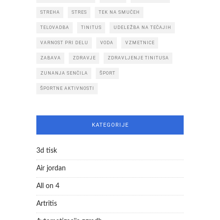
STREHA
STRES
TEK NA SMUČEH
TELOVADBA
TINITUS
UDELEŽBA NA TEČAJIH
VARNOST PRI DELU
VODA
VZMETNICE
ZABAVA
ZDRAVJE
ZDRAVLJENJE TINITUSA
ZUNANJA SENČILA
ŠPORT
ŠPORTNE AKTIVNOSTI
KATEGORIJE
3d tisk
Air jordan
All on 4
Artritis