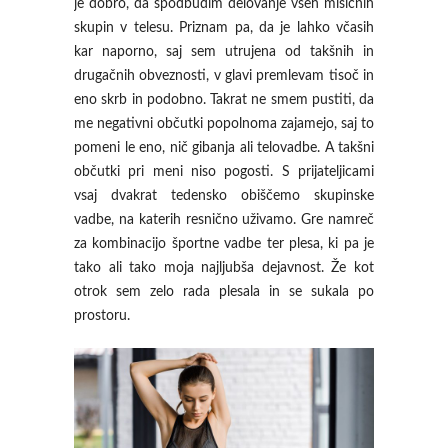
je dobro, da spodbudim delovanje vseh mišičnih
skupin v telesu. Priznam pa, da je lahko včasih
kar naporno, saj sem utrujena od takšnih in
drugačnih obveznosti, v glavi premlevam tisoč in
eno skrb in podobno. Takrat ne smem pustiti, da
me negativni občutki popolnoma zajamejo, saj to
pomeni le eno, nič gibanja ali telovadbe. A takšni
občutki pri meni niso pogosti. S prijateljicami
vsaj dvakrat tedensko obiščemo skupinske
vadbe, na katerih resnično uživamo. Gre namreč
za kombinacijo športne vadbe ter plesa, ki pa je
tako ali tako moja najljubša dejavnost. Že kot
otrok sem zelo rada plesala in se sukala po
prostoru.