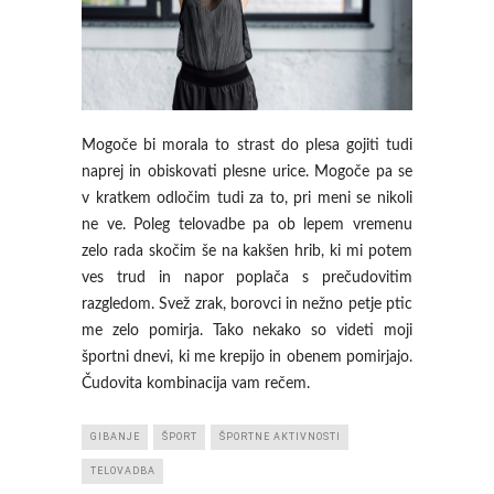
Mogoče bi morala to strast do plesa gojiti tudi
naprej in obiskovati plesne urice. Mogoče pa se
v kratkem odločim tudi za to, pri meni se nikoli
ne ve. Poleg telovadbe pa ob lepem vremenu
zelo rada skočim še na kakšen hrib, ki mi potem
ves trud in napor poplača s prečudovitim
razgledom. Svež zrak, borovci in nežno petje ptic
me zelo pomirja. Tako nekako so videti moji
športni dnevi, ki me krepijo in obenem pomirjajo.
Čudovita kombinacija vam rečem.
GIBANJE
ŠPORT
ŠPORTNE AKTIVNOSTI
TELOVADBA