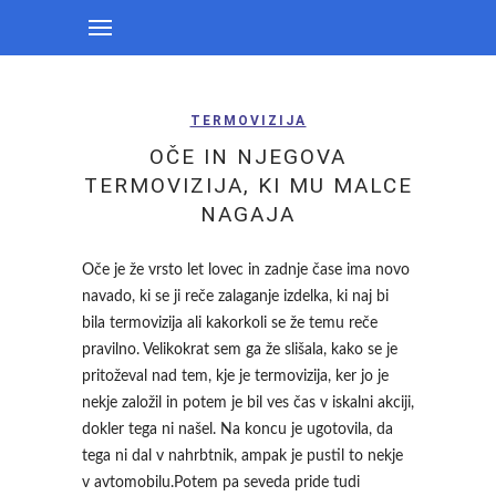
TERMOVIZIJA
OČE IN NJEGOVA
TERMOVIZIJA, KI MU MALCE
NAGAJA
Oče je že vrsto let lovec in zadnje čase ima novo
navado, ki se ji reče zalaganje izdelka, ki naj bi
bila termovizija ali kakorkoli se že temu reče
pravilno. Velikokrat sem ga že slišala, kako se je
pritoževal nad tem, kje je termovizija, ker jo je
nekje založil in potem je bil ves čas v iskalni akciji,
dokler tega ni našel. Na koncu je ugotovila, da
tega ni dal v nahrbtnik, ampak je pustil to nekje
v avtomobilu.Potem pa seveda pride tudi