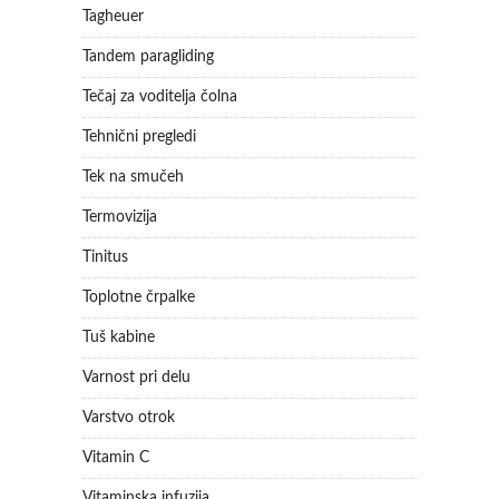
Tagheuer
Tandem paragliding
Tečaj za voditelja čolna
Tehnični pregledi
Tek na smučeh
Termovizija
Tinitus
Toplotne črpalke
Tuš kabine
Varnost pri delu
Varstvo otrok
Vitamin C
Vitaminska infuzija