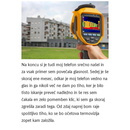
Na koncu si je tudi moj telefon srečno našel in
za vsak primer sem povečala glasnost. Sedej je še
skoraj ene mesec, odkar je moj telefon vedno na
glas in ga nikoli več ne dam po tiho, ker je bilo
tisto iskanje preveč nadležno in še res sem
čakala en zelo pomemben klic, ki sem ga skoraj
zgrešila zaradi tega. Od zdaj naprej bom raje
spoštljivo tiho, ko se bo očetova termovizija
zopet kam založila.