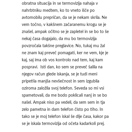
obratna situacija in se termovizija nahaja v
nahrbtniku medtem, ko to vneto išče po
avtomobilu prepričan, da se je nekam skrila. Ne
vem točno, v kakšnem začaranemu krogu se je
znašel, ampak očitno se je zapletel in se bo to še
nekaj časa dogajalo, da mu bo termovizija
povzročala takšne preglavice. No, tukaj mu žal
ne znam kaj preveč pomagati, ker ne vem, kje je
kaj, saj ima ob vos kontrolo nad tem, kaj kam
pospravi. Isti dan, ko sem se preveč šalila na
njegov račun glede iskanja, se je tudi meni
pripetila manjša nevšečnost in sem izgubila
oziroma založila svoj telefon. Seveda so mi vsi
spametovali, da me bodo poklicali nanj in se bo
našel. Ampak niso pa vedeli, da sem sem in tja
zelo pametna in dam telefon čisto po tiho. In
tako se je moj telefon iskal še dlje časa, kakor pa
se je iskala termovizija od očeta kadarkoli prej.