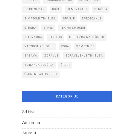
ROJSTNI DAN
ROŽE
SAMOZAVEST
SENČILA
SIMPTOMI TINITUSA
SPANJE
SPROŠČANJE
STREHA
STRES
TEK NA SMUČEH
TELOVADBA
TINITUS
UDELEŽBA NA TEČAJIH
VARNOST PRI DELU
VODA
VZMETNICE
ZABAVA
ZDRAVJE
ZDRAVLJENJE TINITUSA
ZUNANJA SENČILA
ŠPORT
ŠPORTNE AKTIVNOSTI
KATEGORIJE
3d tisk
Air jordan
All on 4