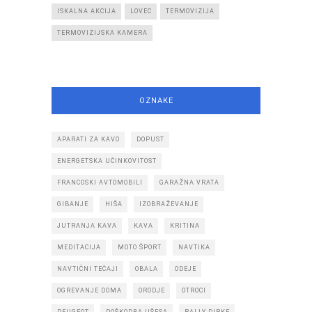
ISKALNA AKCIJA
LOVEC
TERMOVIZIJA
TERMOVIZIJSKA KAMERA
OZNAKE
APARATI ZA KAVO
DOPUST
ENERGETSKA UČINKOVITOST
FRANCOSKI AVTOMOBILI
GARAŽNA VRATA
GIBANJE
HIŠA
IZOBRAŽEVANJE
JUTRANJA KAVA
KAVA
KRITINA
MEDITACIJA
MOTO ŠPORT
NAVTIKA
NAVTIČNI TEČAJI
OBALA
ODEJE
OGREVANJE DOMA
ORODJE
OTROCI
PEUGEOT
POŠKODBA UŠESA
RALLY DIRKE