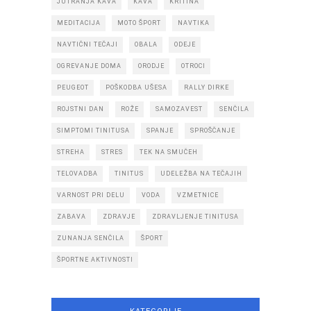
JUTRANJA KAVA
KAVA
KRITINA
MEDITACIJA
MOTO ŠPORT
NAVTIKA
NAVTIČNI TEČAJI
OBALA
ODEJE
OGREVANJE DOMA
ORODJE
OTROCI
PEUGEOT
POŠKODBA UŠESA
RALLY DIRKE
ROJSTNI DAN
ROŽE
SAMOZAVEST
SENČILA
SIMPTOMI TINITUSA
SPANJE
SPROŠČANJE
STREHA
STRES
TEK NA SMUČEH
TELOVADBA
TINITUS
UDELEŽBA NA TEČAJIH
VARNOST PRI DELU
VODA
VZMETNICE
ZABAVA
ZDRAVJE
ZDRAVLJENJE TINITUSA
ZUNANJA SENČILA
ŠPORT
ŠPORTNE AKTIVNOSTI