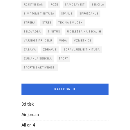
ROJSTNI DAN
ROŽE
SAMOZAVEST
SENČILA
SIMPTOMI TINITUSA
SPANJE
SPROŠČANJE
STREHA
STRES
TEK NA SMUČEH
TELOVADBA
TINITUS
UDELEŽBA NA TEČAJIH
VARNOST PRI DELU
VODA
VZMETNICE
ZABAVA
ZDRAVJE
ZDRAVLJENJE TINITUSA
ZUNANJA SENČILA
ŠPORT
ŠPORTNE AKTIVNOSTI
KATEGORIJE
3d tisk
Air jordan
All on 4