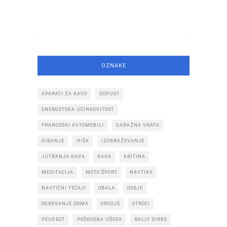
OZNAKE
APARATI ZA KAVO
DOPUST
ENERGETSKA UČINKOVITOST
FRANCOSKI AVTOMOBILI
GARAŽNA VRATA
GIBANJE
HIŠA
IZOBRAŽEVANJE
JUTRANJA KAVA
KAVA
KRITINA
MEDITACIJA
MOTO ŠPORT
NAVTIKA
NAVTIČNI TEČAJI
OBALA
ODEJE
OGREVANJE DOMA
ORODJE
OTROCI
PEUGEOT
POŠKODBA UŠESA
RALLY DIRKE