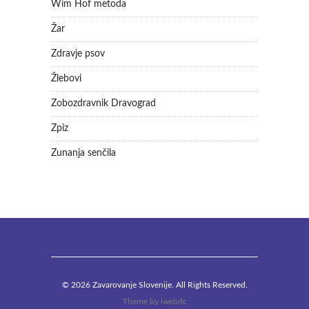
Wim Hof metoda
Žar
Zdravje psov
Žlebovi
Zobozdravnik Dravograd
Zpiz
Zunanja senčila
© 2026 Zavarovanje Slovenije. All Rights Reserved.
Theme by
iwebdc