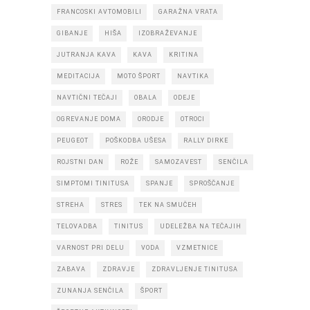
FRANCOSKI AVTOMOBILI
GARAŽNA VRATA
GIBANJE
HIŠA
IZOBRAŽEVANJE
JUTRANJA KAVA
KAVA
KRITINA
MEDITACIJA
MOTO ŠPORT
NAVTIKA
NAVTIČNI TEČAJI
OBALA
ODEJE
OGREVANJE DOMA
ORODJE
OTROCI
PEUGEOT
POŠKODBA UŠESA
RALLY DIRKE
ROJSTNI DAN
ROŽE
SAMOZAVEST
SENČILA
SIMPTOMI TINITUSA
SPANJE
SPROŠČANJE
STREHA
STRES
TEK NA SMUČEH
TELOVADBA
TINITUS
UDELEŽBA NA TEČAJIH
VARNOST PRI DELU
VODA
VZMETNICE
ZABAVA
ZDRAVJE
ZDRAVLJENJE TINITUSA
ZUNANJA SENČILA
ŠPORT