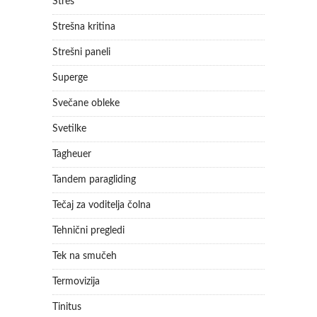
Stres
Strešna kritina
Strešni paneli
Superge
Svečane obleke
Svetilke
Tagheuer
Tandem paragliding
Tečaj za voditelja čolna
Tehnični pregledi
Tek na smučeh
Termovizija
Tinitus