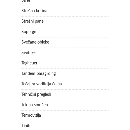
Stres
Strešna kritina
Strešni paneli
Superge
Svečane obleke
Svetilke
Tagheuer
Tandem paragliding
Tečaj za voditelja čolna
Tehnični pregledi
Tek na smučeh
Termovizija
Tinitus