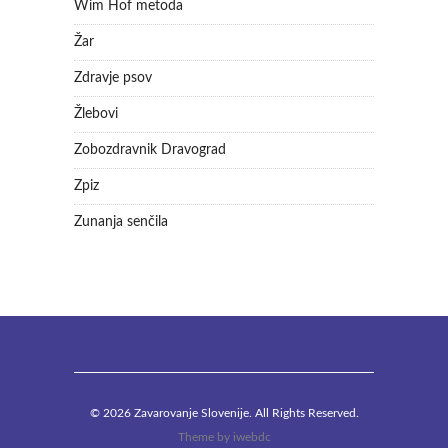
Wim Hof metoda
Žar
Zdravje psov
Žlebovi
Zobozdravnik Dravograd
Zpiz
Zunanja senčila
© 2026 Zavarovanje Slovenije. All Rights Reserved.
Theme by
iwebdc