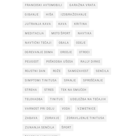
FRANCOSKI AVTOMOBILI
GARAŽNA VRATA
GIBANJE
HIŠA
IZOBRAŽEVANJE
JUTRANJA KAVA
KAVA
KRITINA
MEDITACIJA
MOTO ŠPORT
NAVTIKA
NAVTIČNI TEČAJI
OBALA
ODEJE
OGREVANJE DOMA
ORODJE
OTROCI
PEUGEOT
POŠKODBA UŠESA
RALLY DIRKE
ROJSTNI DAN
ROŽE
SAMOZAVEST
SENČILA
SIMPTOMI TINITUSA
SPANJE
SPROŠČANJE
STREHA
STRES
TEK NA SMUČEH
TELOVADBA
TINITUS
UDELEŽBA NA TEČAJIH
VARNOST PRI DELU
VODA
VZMETNICE
ZABAVA
ZDRAVJE
ZDRAVLJENJE TINITUSA
ZUNANJA SENČILA
ŠPORT