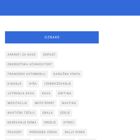
OZNAKE
APARATI ZA KAVO
DOPUST
ENERGETSKA UČINKOVITOST
FRANCOSKI AVTOMOBILI
GARAŽNA VRATA
GIBANJE
HIŠA
IZOBRAŽEVANJE
JUTRANJA KAVA
KAVA
KRITINA
MEDITACIJA
MOTO ŠPORT
NAVTIKA
NAVTIČNI TEČAJI
OBALA
ODEJE
OGREVANJE DOMA
ORODJE
OTROCI
PEUGEOT
POŠKODBA UŠESA
RALLY DIRKE