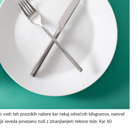
e ob vseh teh praznikih nabere kar nekaj odvečnih kilogramov, namreč
 je seveda povezano tudi z zmanjšanjem telesne teže. Kar 60