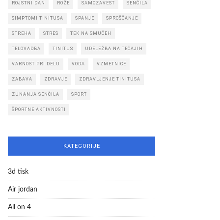
ROJSTNI DAN
ROŽE
SAMOZAVEST
SENČILA
SIMPTOMI TINITUSA
SPANJE
SPROŠČANJE
STREHA
STRES
TEK NA SMUČEH
TELOVADBA
TINITUS
UDELEŽBA NA TEČAJIH
VARNOST PRI DELU
VODA
VZMETNICE
ZABAVA
ZDRAVJE
ZDRAVLJENJE TINITUSA
ZUNANJA SENČILA
ŠPORT
ŠPORTNE AKTIVNOSTI
KATEGORIJE
3d tisk
Air jordan
All on 4