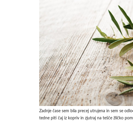
Zadnje čase sem bila precej utrujena in sem se odloč
tedne piti čaj iz kopriv in zjutraj na tešče žličko p