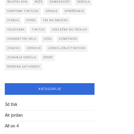
ROJSTNI DAN
ROŽE
SAMOZAVEST
SENČILA
SIMPTOMI TINITUSA
SPANJE
SPROŠČANJE
STREHA
STRES
TEK NA SMUČEH
TELOVADBA
TINITUS
UDELEŽBA NA TEČAJIH
VARNOST PRI DELU
VODA
VZMETNICE
ZABAVA
ZDRAVJE
ZDRAVLJENJE TINITUSA
ZUNANJA SENČILA
ŠPORT
ŠPORTNE AKTIVNOSTI
KATEGORIJE
3d tisk
Air jordan
All on 4