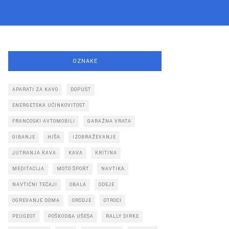
OZNAKE
APARATI ZA KAVO
DOPUST
ENERGETSKA UČINKOVITOST
FRANCOSKI AVTOMOBILI
GARAŽNA VRATA
GIBANJE
HIŠA
IZOBRAŽEVANJE
JUTRANJA KAVA
KAVA
KRITINA
MEDITACIJA
MOTO ŠPORT
NAVTIKA
NAVTIČNI TEČAJI
OBALA
ODEJE
OGREVANJE DOMA
ORODJE
OTROCI
PEUGEOT
POŠKODBA UŠESA
RALLY DIRKE