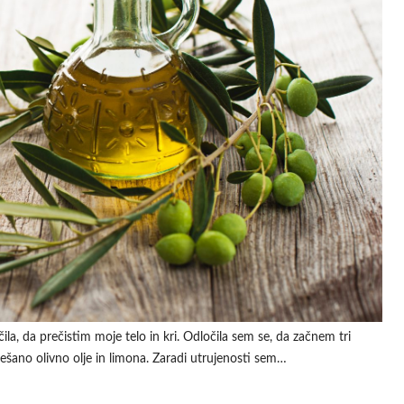
ila, da prečistim moje telo in kri. Odločila sem se, da začnem tri
omešano olivno olje in limona. Zaradi utrujenosti sem…