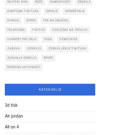
ROJSTNI DAN
ROŽE
SAMOZAVEST
SENČILA
SIMPTOMI TINITUSA
SPANJE
SPROŠČANJE
STREHA
STRES
TEK NA SMUČEH
TELOVADBA
TINITUS
UDELEŽBA NA TEČAJIH
VARNOST PRI DELU
VODA
VZMETNICE
ZABAVA
ZDRAVJE
ZDRAVLJENJE TINITUSA
ZUNANJA SENČILA
ŠPORT
ŠPORTNE AKTIVNOSTI
KATEGORIJE
3d tisk
Air jordan
All on 4