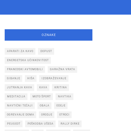
OZNAKE
APARATI ZA KAVO
DOPUST
ENERGETSKA UČINKOVITOST
FRANCOSKI AVTOMOBILI
GARAŽNA VRATA
GIBANJE
HIŠA
IZOBRAŽEVANJE
JUTRANJA KAVA
KAVA
KRITINA
MEDITACIJA
MOTO ŠPORT
NAVTIKA
NAVTIČNI TEČAJI
OBALA
ODEJE
OGREVANJE DOMA
ORODJE
OTROCI
PEUGEOT
POŠKODBA UŠESA
RALLY DIRKE