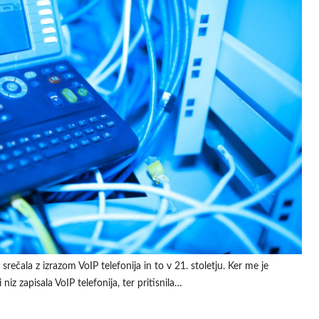
srečala z izrazom VoIP telefonija in to v 21. stoletju. Ker me je
 niz zapisala VoIP telefonija, ter pritisnila…