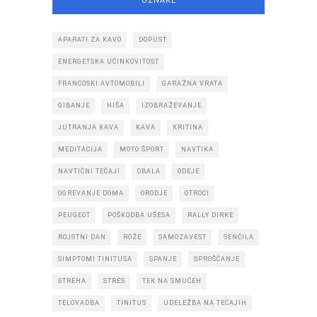
OZNAKE
APARATI ZA KAVO
DOPUST
ENERGETSKA UČINKOVITOST
FRANCOSKI AVTOMOBILI
GARAŽNA VRATA
GIBANJE
HIŠA
IZOBRAŽEVANJE
JUTRANJA KAVA
KAVA
KRITINA
MEDITACIJA
MOTO ŠPORT
NAVTIKA
NAVTIČNI TEČAJI
OBALA
ODEJE
OGREVANJE DOMA
ORODJE
OTROCI
PEUGEOT
POŠKODBA UŠESA
RALLY DIRKE
ROJSTNI DAN
ROŽE
SAMOZAVEST
SENČILA
SIMPTOMI TINITUSA
SPANJE
SPROŠČANJE
STREHA
STRES
TEK NA SMUČEH
TELOVADBA
TINITUS
UDELEŽBA NA TEČAJIH