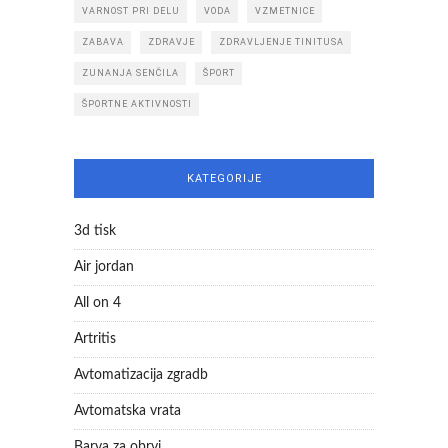
VARNOST PRI DELU
VODA
VZMETNICE
ZABAVA
ZDRAVJE
ZDRAVLJENJE TINITUSA
ZUNANJA SENČILA
ŠPORT
ŠPORTNE AKTIVNOSTI
KATEGORIJE
3d tisk
Air jordan
All on 4
Artritis
Avtomatizacija zgradb
Avtomatska vrata
Barva za obrvi