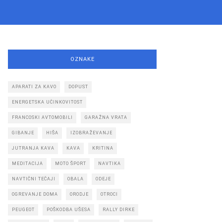
OZNAKE
APARATI ZA KAVO
DOPUST
ENERGETSKA UČINKOVITOST
FRANCOSKI AVTOMOBILI
GARAŽNA VRATA
GIBANJE
HIŠA
IZOBRAŽEVANJE
JUTRANJA KAVA
KAVA
KRITINA
MEDITACIJA
MOTO ŠPORT
NAVTIKA
NAVTIČNI TEČAJI
OBALA
ODEJE
OGREVANJE DOMA
ORODJE
OTROCI
PEUGEOT
POŠKODBA UŠESA
RALLY DIRKE