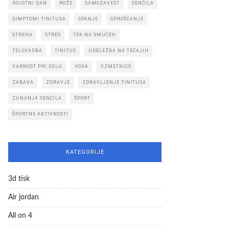
ROJSTNI DAN
ROŽE
SAMOZAVEST
SENČILA
SIMPTOMI TINITUSA
SPANJE
SPROŠČANJE
STREHA
STRES
TEK NA SMUČEH
TELOVADBA
TINITUS
UDELEŽBA NA TEČAJIH
VARNOST PRI DELU
VODA
VZMETNICE
ZABAVA
ZDRAVJE
ZDRAVLJENJE TINITUSA
ZUNANJA SENČILA
ŠPORT
ŠPORTNE AKTIVNOSTI
KATEGORIJE
3d tisk
Air jordan
All on 4