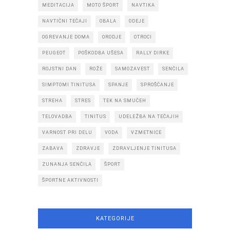
MEDITACIJA
MOTO ŠPORT
NAVTIKA
NAVTIČNI TEČAJI
OBALA
ODEJE
OGREVANJE DOMA
ORODJE
OTROCI
PEUGEOT
POŠKODBA UŠESA
RALLY DIRKE
ROJSTNI DAN
ROŽE
SAMOZAVEST
SENČILA
SIMPTOMI TINITUSA
SPANJE
SPROŠČANJE
STREHA
STRES
TEK NA SMUČEH
TELOVADBA
TINITUS
UDELEŽBA NA TEČAJIH
VARNOST PRI DELU
VODA
VZMETNICE
ZABAVA
ZDRAVJE
ZDRAVLJENJE TINITUSA
ZUNANJA SENČILA
ŠPORT
ŠPORTNE AKTIVNOSTI
KATEGORIJE