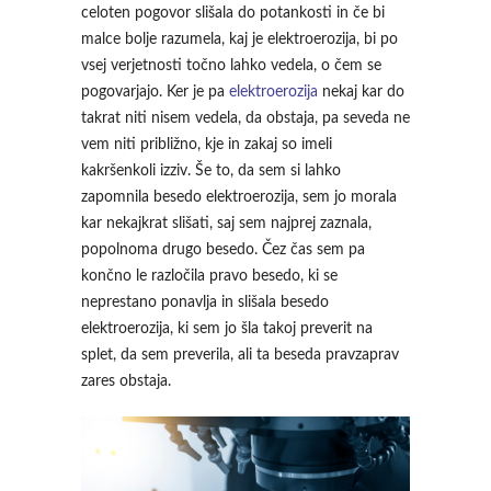
celoten pogovor slišala do potankosti in če bi
malce bolje razumela, kaj je elektroerozija, bi po
vsej verjetnosti točno lahko vedela, o čem se
pogovarjajo. Ker je pa
elektroerozija
nekaj kar do
takrat niti nisem vedela, da obstaja, pa seveda ne
vem niti približno, kje in zakaj so imeli
kakršenkoli izziv. Še to, da sem si lahko
zapomnila besedo elektroerozija, sem jo morala
kar nekajkrat slišati, saj sem najprej zaznala,
popolnoma drugo besedo. Čez čas sem pa
končno le razločila pravo besedo, ki se
neprestano ponavlja in slišala besedo
elektroerozija, ki sem jo šla takoj preverit na
splet, da sem preverila, ali ta beseda pravzaprav
zares obstaja.