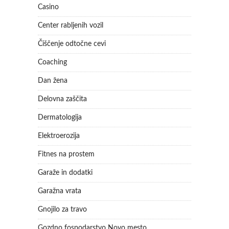
Casino
Center rabljenih vozil
Čiščenje odtočne cevi
Coaching
Dan žena
Delovna zaščita
Dermatologija
Elektroerozija
Fitnes na prostem
Garaže in dodatki
Garažna vrata
Gnojilo za travo
Gozdno fospodarstvo Novo mesto