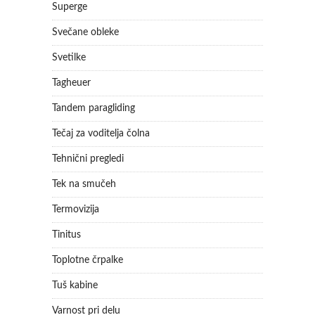
Superge
Svečane obleke
Svetilke
Tagheuer
Tandem paragliding
Tečaj za voditelja čolna
Tehnični pregledi
Tek na smučeh
Termovizija
Tinitus
Toplotne črpalke
Tuš kabine
Varnost pri delu